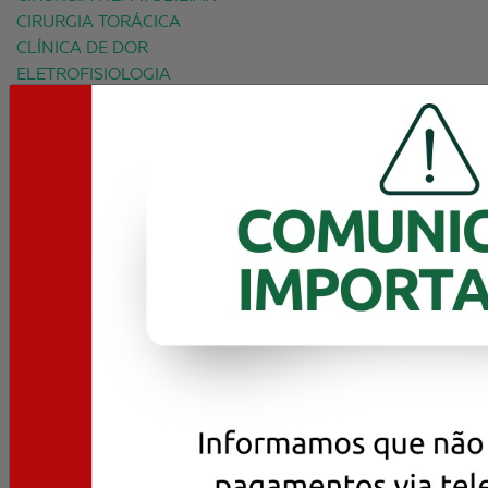
CIRURGIA TORÁCICA
CLÍNICA DE DOR
ELETROFISIOLOGIA
ENDOCRINOLOGIA
GASTROENTEROLOGIA
GINECOLOGIA
INFECTOLOGIA
MARCAPASSISTA
NEFROLOGIA
NEUROCIRURGIA
NEUROLOGIA CLÍNICA
PNEUMOLOGIA
UROLOGIA
VASCULAR
EXAMES E CONSULTAS
EXAMES
PRÉ-AGENDAMENTO