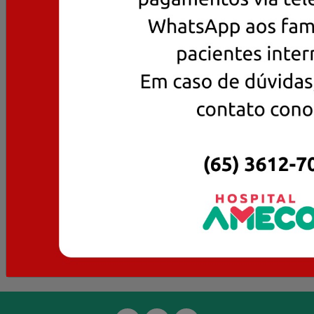
SERVIÇOS
CONVÊNIOS
PESQUISA
QUEM SOMOS
O QUE FAZEMOS
ESTUDOS CLÍNICOS
CURSOS
SOBRE A AMECOR
FIQUE POR DENTRO
MISSÃO, VISÃO E VALORES
QUALIDADE E SEGURANÇA
TRABALHE CONOSCO
PORTAL DO TITULAR