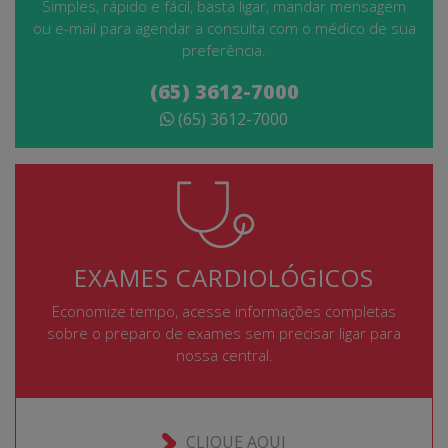
Simples, rápido e fácil, basta ligar, mandar mensagem
ou e-mail para agendar a consulta com o médico de sua
preferência.
(65) 3612-7000
(65) 3612-7000
EXAMES CARDIOLÓGICOS
Economize tempo, acesse informações completas
sobre o preparo de exames sem precisar ligar para
nossa central.
CLIQUE AQUI