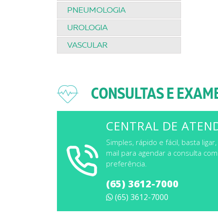
PNEUMOLOGIA
UROLOGIA
VASCULAR
CONSULTAS E EXAM
CENTRAL DE ATEN
Simples, rápido e fácil, basta li
mail para agendar a consulta co
preferência.
(65) 3612-7000
(65) 3612-7000