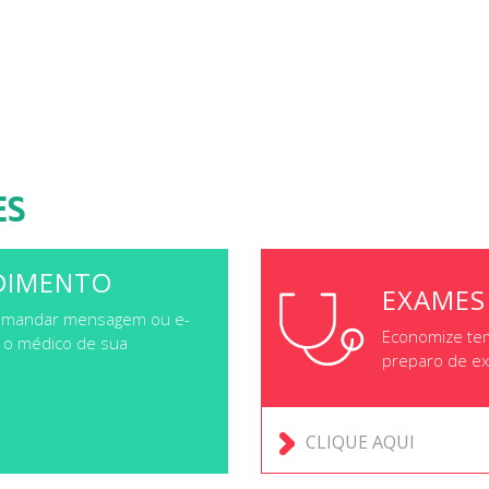
ES
DIMENTO
EXAMES
gar, mandar mensagem ou e-
Economize te
m o médico de sua
preparo de ex
CLIQUE AQUI