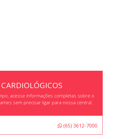
 CARDIOLÓGICOS
mpo, acesse informações completas sobre o
ames sem precisar ligar para nossa central.
(65) 3612-7000