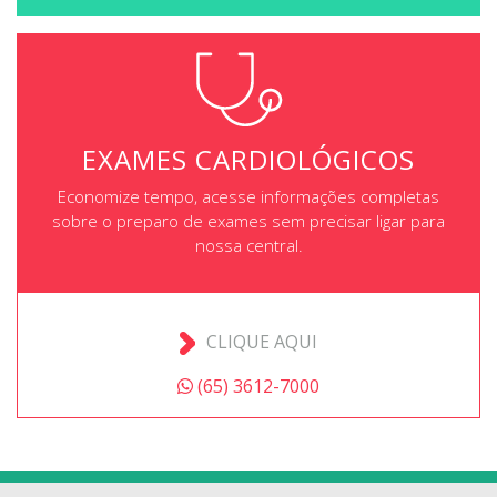
EXAMES CARDIOLÓGICOS
Economize tempo, acesse informações completas
sobre o preparo de exames sem precisar ligar para
nossa central.
CLIQUE AQUI
(65) 3612-7000